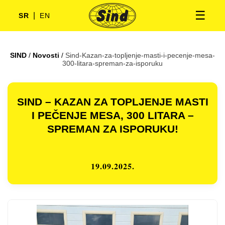
☰
|
SR
EN
SIND
/
Novosti
/
Sind-Kazan-za-topljenje-masti-i-pecenje-mesa-
300-litara-spreman-za-isporuku
SIND – KAZAN ZA TOPLJENJE MASTI
I PEČENJE MESA, 300 LITARA –
SPREMAN ZA ISPORUKU!
19.09.2025.