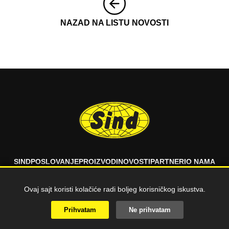
NAZAD NA LISTU NOVOSTI
SIND
POSLOVANJE
PROIZVODI
NOVOSTI
PARTNERI
O NAMA
FAQ
KONTAKT
Ovaj sajt koristi kolačiće radi boljeg korisničkog iskustva.
© 2026 SIND d.o.o. Sva prava zadržana.
Prihvatam
Ne prihvatam