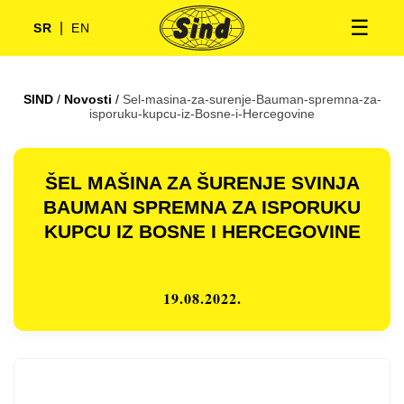
☰
|
SR
EN
SIND
/
Novosti
/
Sel-masina-za-surenje-Bauman-spremna-za-
isporuku-kupcu-iz-Bosne-i-Hercegovine
ŠEL MAŠINA ZA ŠURENJE SVINJA
BAUMAN SPREMNA ZA ISPORUKU
KUPCU IZ BOSNE I HERCEGOVINE
19.08.2022.