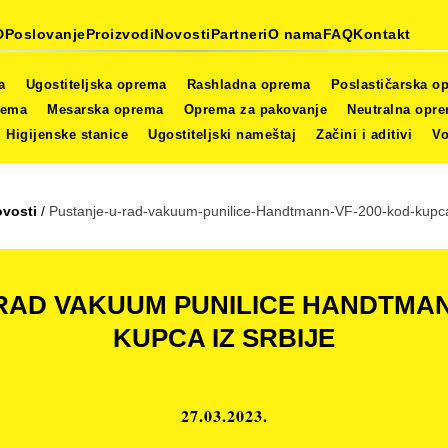
D
Poslovanje
Proizvodi
Novosti
Partneri
O nama
FAQ
Kontakt
a
Ugostiteljska oprema
Rashladna oprema
Poslastičarska o
rema
Mesarska oprema
Oprema za pakovanje
Neutralna opr
Higijenske stanice
Ugostiteljski nameštaj
Začini i aditivi
Vo
ovosti
/
Pustanje-u-rad-vakuum-punilice-Handtmann-VF-200-kod-kupca-
RAD VAKUUM PUNILICE HANDTMAN
KUPCA IZ SRBIJE
27.03.2023.