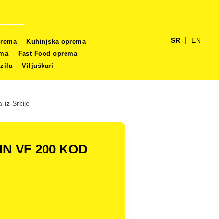
|
SR
EN
prema
Kuhinjska oprema
ema
Fast Food oprema
zila
Viljuškari
iz-Srbije
N VF 200 KOD