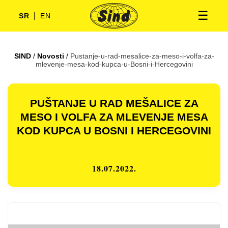
☰
|
SR
EN
SIND
/
Novosti
/
Pustanje-u-rad-mesalice-za-meso-i-volfa-za-
mlevenje-mesa-kod-kupca-u-Bosni-i-Hercegovini
PUŠTANJE U RAD MEŠALICE ZA
MESO I VOLFA ZA MLEVENJE MESA
KOD KUPCA U BOSNI I HERCEGOVINI
18.07.2022.