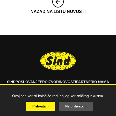
NAZAD NA LISTU NOVOSTI
SIND
POSLOVANJE
PROIZVODI
NOVOSTI
PARTNERI
O NAMA
FAQ
KONTAKT
Ovaj sajt koristi kolačiće radi boljeg korisničkog iskustva.
© 2026 SIND d.o.o. Sva prava zadržana.
Prihvatam
Ne prihvatam