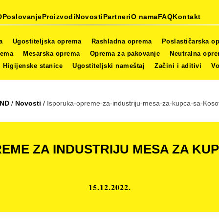
D
Poslovanje
Proizvodi
Novosti
Partneri
O nama
FAQ
Kontakt
a
Ugostiteljska oprema
Rashladna oprema
Poslastičarska o
rema
Mesarska oprema
Oprema za pakovanje
Neutralna opr
Higijenske stanice
Ugostiteljski nameštaj
Začini i aditivi
Vo
IND
/
Novosti
/
Isporuka-opreme-za-industriju-mesa-za-kupca-sa-Kos
EME ZA INDUSTRIJU MESA ZA KU
15.12.2022.