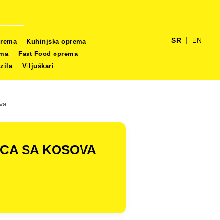
|
SR
EN
prema
Kuhinjska oprema
ema
Fast Food oprema
zila
Viljuškari
ova
PCA SA KOSOVA