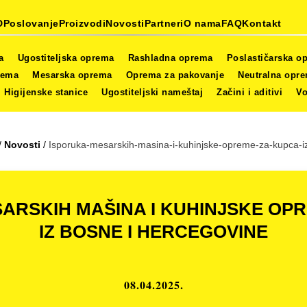
D
Poslovanje
Proizvodi
Novosti
Partneri
O nama
FAQ
Kontakt
a
Ugostiteljska oprema
Rashladna oprema
Poslastičarska o
rema
Mesarska oprema
Oprema za pakovanje
Neutralna opr
Higijenske stanice
Ugostiteljski nameštaj
Začini i aditivi
Vo
/
Novosti
/
Isporuka-mesarskih-masina-i-kuhinjske-opreme-za-kupca-iz
ARSKIH MAŠINA I KUHINJSKE OP
IZ BOSNE I HERCEGOVINE
08.04.2025.