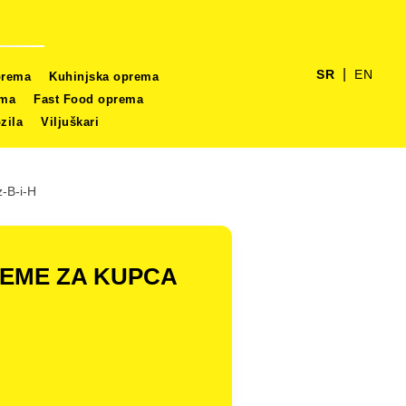
|
SR
EN
prema
Kuhinjska oprema
ema
Fast Food oprema
zila
Viljuškari
-B-i-H
REME ZA KUPCA