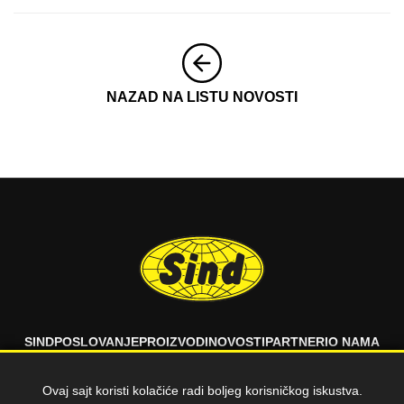
NAZAD NA LISTU NOVOSTI
SIND
POSLOVANJE
PROIZVODI
NOVOSTI
PARTNERI
O NAMA
FAQ
KONTAKT
Ovaj sajt koristi kolačiće radi boljeg korisničkog iskustva.
© 2026 SIND d.o.o. Sva prava zadržana.