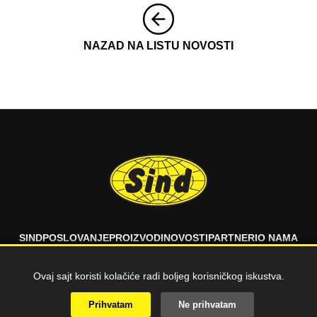
NAZAD NA LISTU NOVOSTI
SIND
POSLOVANJE
PROIZVODI
NOVOSTI
PARTNERI
O NAMA
FAQ
KONTAKT
Ovaj sajt koristi kolačiće radi boljeg korisničkog iskustva.
© 2026 SIND d.o.o. Sva prava zadržana.
Prihvatam
Ne prihvatam