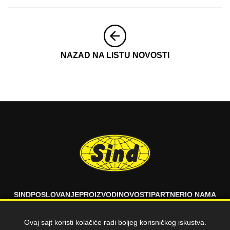
NAZAD NA LISTU NOVOSTI
SIND
POSLOVANJE
PROIZVODI
NOVOSTI
PARTNERI
O NAMA
FAQ
KONTAKT
Ovaj sajt koristi kolačiće radi boljeg korisničkog iskustva.
© 2026 SIND d.o.o. Sva prava zadržana.